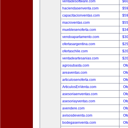
ventadesoftware.com
$6
haciendasenventa.com
$5
capacitacionventas.com
$5
macroventas.com
$5
mueblesenoferta.com
$3
vendoapartamento.com
$3
ofertasargentina.com
$2
ofertaschile.com
$2
ventadeartesanias.com
$2
agrosubasta.com
Ofe
areaventas.com
Ofe
articulosenoferta.com
Ofe
ArticulosEnVenta.com
Ofe
asesoriaenventas.com
Ofe
asesoriayventas.com
Ofe
avendere.com
Ofe
avisosdeventa.com
Ofe
bodegasenventa.com
Ofe