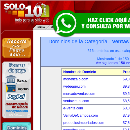
Dominios de la Categoría -
Ventas
316 dominios en esta categ
Mostrando 1 de 150
Ver siguientes 150 >>
Nombre de Dominio
Prec
monetizalo.com
$9,
webpago.com
$9,
mercadoventas.com
$9,
ventavirtual.com
$8,
e-Venta.com
$8,
VentaDeCampos.com
$7,
productosimportados.com
$7,