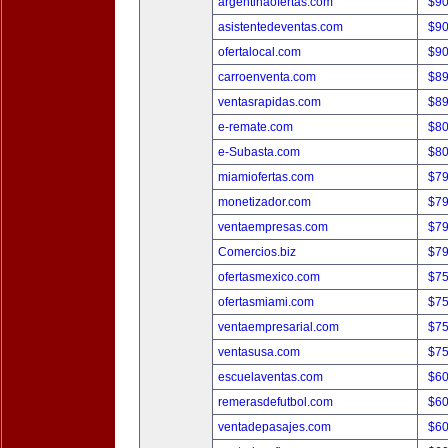
argentinaofertas.com
$9
asistentedeventas.com
$9
ofertalocal.com
$9
carroenventa.com
$8
ventasrapidas.com
$8
e-remate.com
$8
e-Subasta.com
$8
miamiofertas.com
$7
monetizador.com
$7
ventaempresas.com
$7
Comercios.biz
$7
ofertasmexico.com
$7
ofertasmiami.com
$7
ventaempresarial.com
$7
ventasusa.com
$7
escuelaventas.com
$6
remerasdefutbol.com
$6
ventadepasajes.com
$6