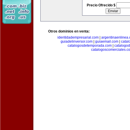
Precio Ofrecido $
Otros dominios en venta:
identidadempresarial.com
|
argentinaenlinea
guiadelinversor.com
|
guiaemail.com
|
catal
catalogosdetemporada.com
|
catalogo
catalogoscomerciales.c