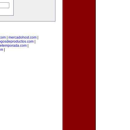
.com
|
mercadohost.com
|
ogosdeproductos.com
|
detemporada.com
|
om
|