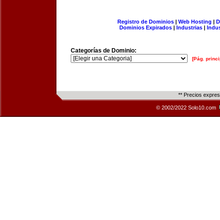
Registro de Dominios
|
Web Hosting
|
D
Dominios Expirados
|
Industrias
|
Indu
Categorías de Dominio:
[Pág. princi
** Precios expre
© 2002/2022 Solo10.com