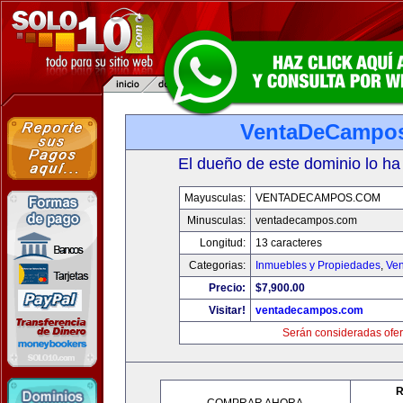
VentaDeCampo
El dueño de este dominio lo ha
Mayusculas:
VENTADECAMPOS.COM
Minusculas:
ventadecampos.com
Longitud:
13 caracteres
Categorias:
Inmuebles y Propiedades
,
Ven
Precio:
$7,900.00
Visitar!
ventadecampos.com
Serán consideradas ofer
R