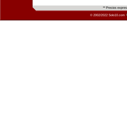
** Precios expre
© 2002/2022 Solo10.com