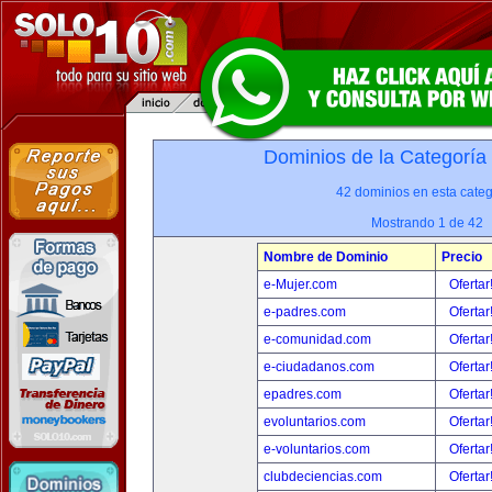
Dominios de la Categoría
42 dominios en esta categ
Mostrando 1 de 42
Nombre de Dominio
Precio
e-Mujer.com
Ofertar
e-padres.com
Ofertar
e-comunidad.com
Ofertar
e-ciudadanos.com
Ofertar
epadres.com
Ofertar
evoluntarios.com
Ofertar
e-voluntarios.com
Ofertar
clubdeciencias.com
Ofertar