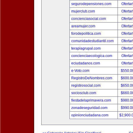
segurodepensiones.com
Ofertar
mujerclub.com
Ofertar
concienciasocial.com
Ofertar
areamujer.com
Ofertar
forodepolitica.com
Ofertar
comunidadestudiantil.com
Ofertar
terapiagrupal.com
Ofertar
concienciaecologica.com
Ofertar
eciudadanos.com
Ofertar
e-Voto.com
$550.0
RegistroDeNombres.com
$600.0
registrosocial.com
$650.0
sociosclub.com
$660.0
fiestadelaprimavera.com
$980.0
zonadeseguridad.com
$990.0
opinionciudadana.com
$2,900.