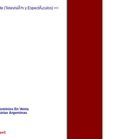
te (TelevisiÃ³n y EspectÃ¡culos) >>
ominios En Venta
strias Argentinas
pal]