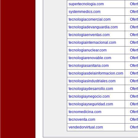
supertecnologia.com
Ofer
systemmedics.com
Ofer
tecnologiacomercial.com
Ofer
tecnologiadevanguardia.com
Ofer
tecnologiaenventas.com
Ofer
tecnologiainternacional.com
Ofer
tecnologianuclear.com
Ofer
tecnologiarenovable.com
Ofer
tecnologiasanitaria.com
Ofer
tecnologiasdelainformacion.com
Ofer
tecnologiasindustriales.com
Ofer
tecnologiaydesarrollo.com
Ofer
tecnologiaynegocio.com
Ofer
tecnologiayseguridad.com
Ofer
tecnomedicina.com
Ofer
tecnoventa.com
Ofer
vendedorvirtual.com
Ofer