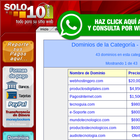
Dominios de la Categoría -
43 dominios en esta categ
Mostrando 1 de 43
Nombre de Dominio
Precio
webhostingpro.com
$20,0
productosdigitales.com
$4,95
PagosInternet.com
$1,50
tecnoguia.com
$980
e-Soporte.com
$800
mundotecnologico.com
$690
productostecnologicos.com
$600
audiotecnologia.com
Ofer