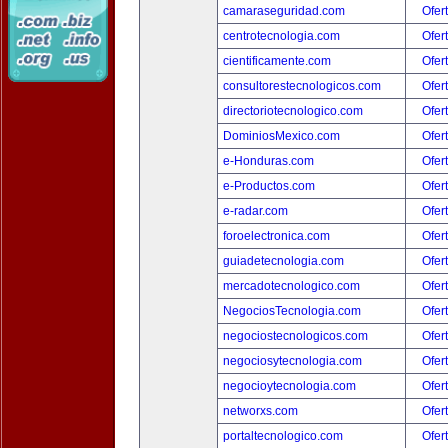
camaraseguridad.com
Ofer
centrotecnologia.com
Ofer
cientificamente.com
Ofer
consultorestecnologicos.com
Ofer
directoriotecnologico.com
Ofer
DominiosMexico.com
Ofer
e-Honduras.com
Ofer
e-Productos.com
Ofer
e-radar.com
Ofer
foroelectronica.com
Ofer
guiadetecnologia.com
Ofer
mercadotecnologico.com
Ofer
NegociosTecnologia.com
Ofer
negociostecnologicos.com
Ofer
negociosytecnologia.com
Ofer
negocioytecnologia.com
Ofer
networxs.com
Ofer
portaltecnologico.com
Ofer