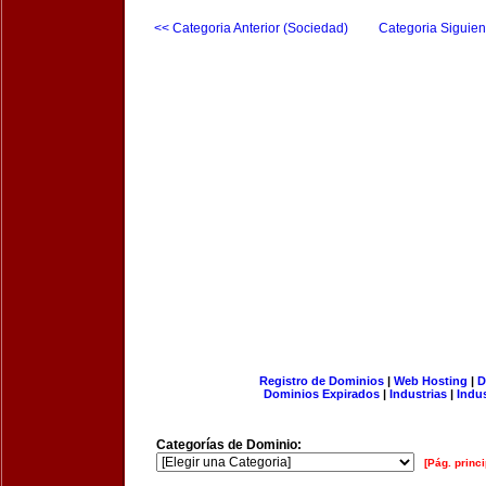
<< Categoria Anterior (Sociedad)
Categoria Siguien
Registro de Dominios
|
Web Hosting
|
D
Dominios Expirados
|
Industrias
|
Indu
Categorías de Dominio:
[Pág. princi