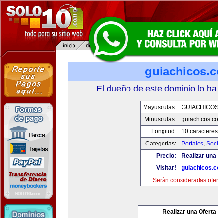
guiachicos.
El dueño de este dominio lo ha
Mayusculas:
GUIACHICO
Minusculas:
guiachicos.c
Longitud:
10 caracteres
Categorias:
Portales
,
Soc
Precio:
Realizar una 
Visitar!
guiachicos.
Serán consideradas ofer
Realizar una Oferta