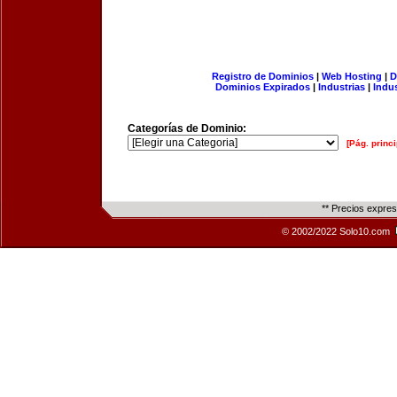
Registro de Dominios
|
Web Hosting
|
D
Dominios Expirados
|
Industrias
|
Indu
Categorías de Dominio:
[Pág. princi
** Precios expre
© 2002/2022 Solo10.com