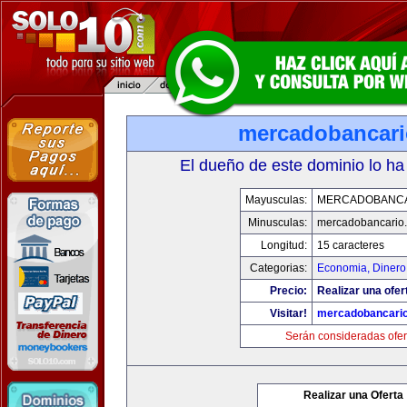
mercadobancar
El dueño de este dominio lo ha
Mayusculas:
MERCADOBANCA
Minusculas:
mercadobancario
Longitud:
15 caracteres
Categorias:
Economia, Dinero
Precio:
Realizar una ofer
Visitar!
mercadobancari
Serán consideradas ofer
Realizar una Oferta