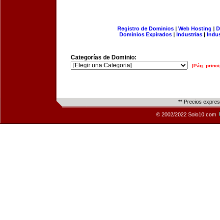
Registro de Dominios
|
Web Hosting
|
D
Dominios Expirados
|
Industrias
|
Indu
Categorías de Dominio:
[Pág. princi
** Precios expre
© 2002/2022 Solo10.com