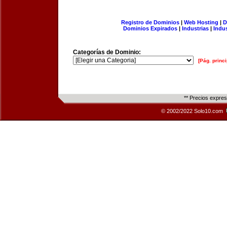
Registro de Dominios
|
Web Hosting
|
D
Dominios Expirados
|
Industrias
|
Indu
Categorías de Dominio:
[Pág. princi
** Precios expre
© 2002/2022 Solo10.com