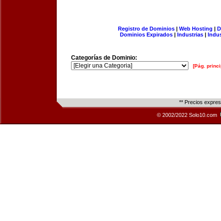
Registro de Dominios
|
Web Hosting
|
D
Dominios Expirados
|
Industrias
|
Indu
Categorías de Dominio:
[Pág. princi
** Precios expre
© 2002/2022 Solo10.com