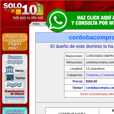
cordobacompr
El dueño de este dominio lo ha
Mayusculas:
CORDOBACOMPRA
Minusculas:
cordobacompra.co
Longitud:
13 caracteres
Categorias:
Compras y Comercio
Precio:
$560.00
Visitar!
cordobacompra.c
Serán consideradas ofer
R