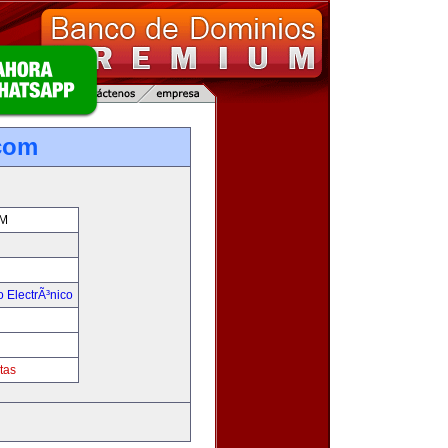
com
M
 ElectrÃ³nico
tas