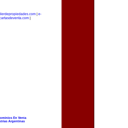
ilerdepropiedades.com
|
e-
cartasdeventa.com
|
ominios En Venta
strias Argentinas