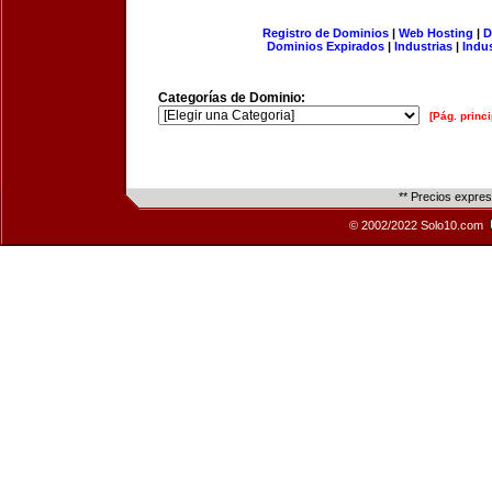
Registro de Dominios
|
Web Hosting
|
D
Dominios Expirados
|
Industrias
|
Indu
Categorías de Dominio:
[Pág. princi
** Precios expre
© 2002/2022 Solo10.com