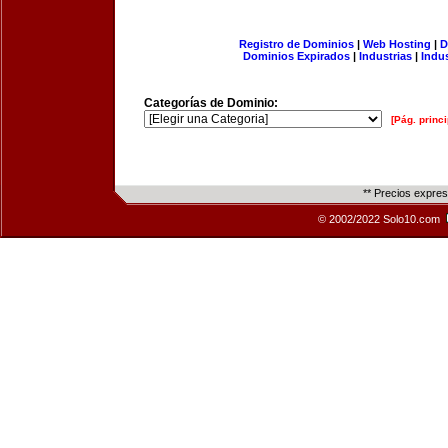
Registro de Dominios
|
Web Hosting
|
D
Dominios Expirados
|
Industrias
|
Indu
Categorías de Dominio:
[Pág. princi
** Precios expre
© 2002/2022 Solo10.com