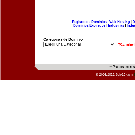
Registro de Dominios
|
Web Hosting
|
D
Dominios Expirados
|
Industrias
|
Indu
Categorías de Dominio:
[Pág. princi
** Precios expre
© 2002/2022 Solo10.com