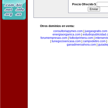
Precio Ofrecido $
Otros dominios en venta:
consultoriapymes.com
|
juegasgratis.com
energiaorganica.com
|
estudiopublicidad.
forumempresas.com
|
futbolprimera.com
|
interserv
|
tunegocioencasa.com
|
campodetiro.com
|
ganadineroahora.com
|
guiade