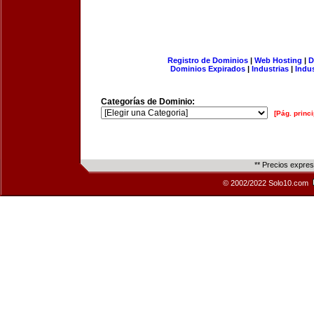
Registro de Dominios
|
Web Hosting
|
D
Dominios Expirados
|
Industrias
|
Indu
Categorías de Dominio:
[Pág. princi
** Precios expre
© 2002/2022 Solo10.com