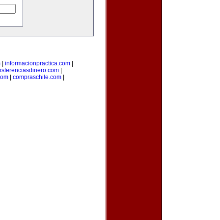
m
|
informacionpractica.com
|
nsferenciasdinero.com
|
com
|
compraschile.com
|