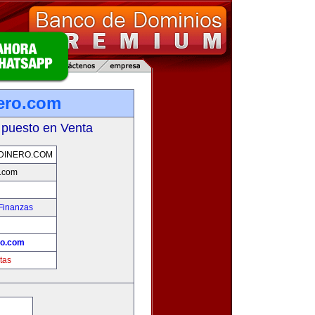
nero.com
 puesto en Venta
DINERO.COM
o.com
Finanzas
ro.com
tas