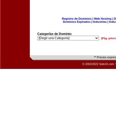
Registro de Dominios
|
Web Hosting
|
D
Dominios Expirados
|
Industrias
|
Indu
Categorías de Dominio:
[Pág. princi
** Precios expre
© 2002/2022 Solo10.com