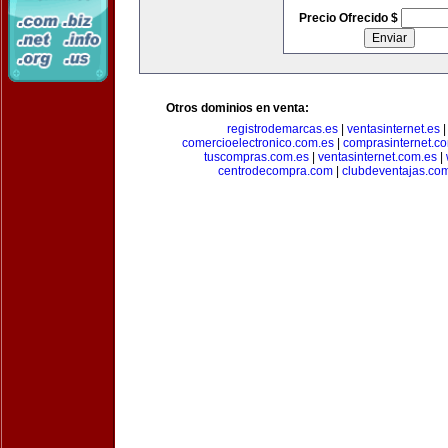
Precio Ofrecido $
Otros dominios en venta:
registrodemarcas.es
|
ventasinternet.es
comercioelectronico.com.es
|
comprasinternet.c
tuscompras.com.es
|
ventasinternet.com.es
|
centrodecompra.com
|
clubdeventajas.co