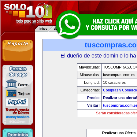
tuscompras.c
El dueño de este dominio lo ha
Mayusculas:
TUSCOMPRAS.COM
Minusculas:
tuscompras.com.es
Longitud:
10 caracteres
Categorias:
Compras y Comercio
Precio:
Realizar una oferta
Visitar!
tuscompras.com.e
Serán consideradas ofer
Realizar una Oferta