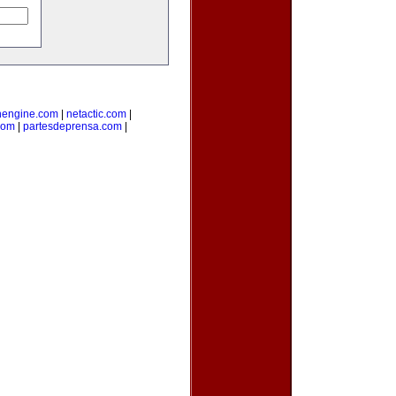
nengine.com
|
netactic.com
|
com
|
partesdeprensa.com
|