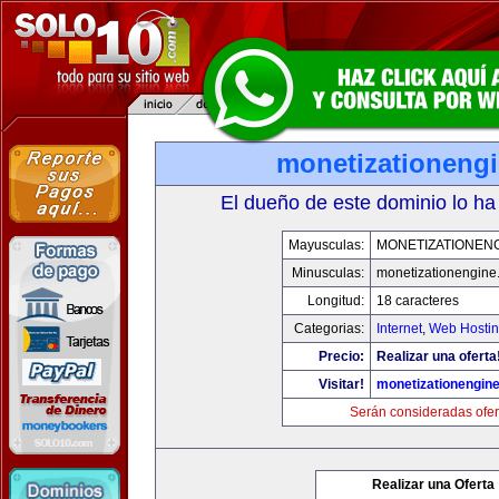
monetizationeng
El dueño de este dominio lo ha
Mayusculas:
MONETIZATIONEN
Minusculas:
monetizationengine
Longitud:
18 caracteres
Categorias:
Internet
,
Web Hostin
Precio:
Realizar una oferta
Visitar!
monetizationengin
Serán consideradas ofer
Realizar una Oferta