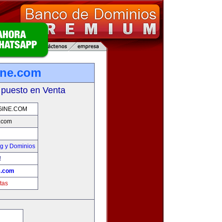
ine.com
 puesto en Venta
GINE.COM
.com
g y Dominios
!
e.com
tas