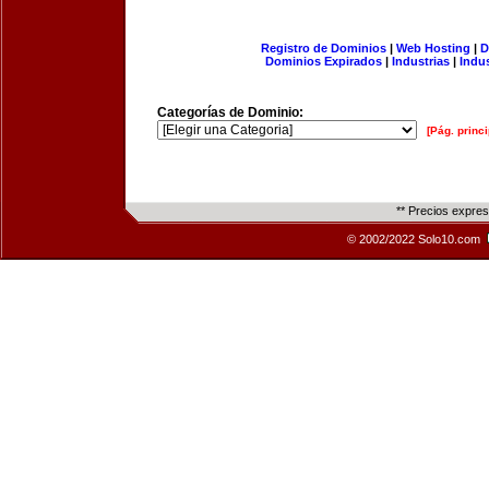
Registro de Dominios
|
Web Hosting
|
D
Dominios Expirados
|
Industrias
|
Indu
Categorías de Dominio:
[Pág. princi
** Precios expre
© 2002/2022 Solo10.com