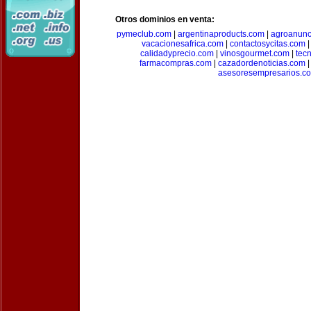
Otros dominios en venta:
pymeclub.com
|
argentinaproducts.com
|
agroanunc
vacacionesafrica.com
|
contactosycitas.com
calidadyprecio.com
|
vinosgourmet.com
|
tec
farmacompras.com
|
cazadordenoticias.com
asesoresempresarios.c