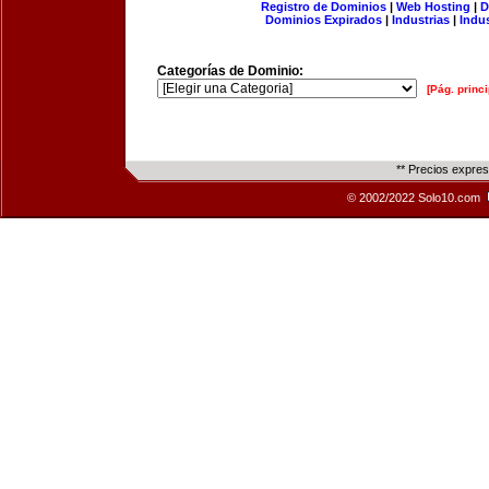
Registro de Dominios
|
Web Hosting
|
D
Dominios Expirados
|
Industrias
|
Indu
Categorías de Dominio:
[Pág. princi
** Precios expre
© 2002/2022 Solo10.com