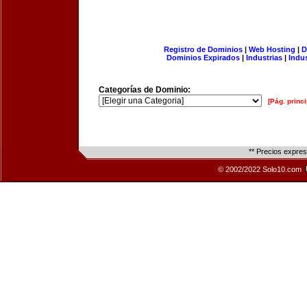
Registro de Dominios
|
Web Hosting
|
D
Dominios Expirados
|
Industrias
|
Indu
Categorías de Dominio:
[Pág. princi
** Precios expre
© 2002/2022 Solo10.com