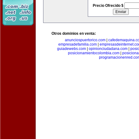
Precio Ofrecido $
Otros dominios en venta:
anunciospuertorico.com
|
cafedemaquina.c
empresadefamilia.com
|
empresasdeinternet.c
guiadewebs.com
|
opinionciudadana.com
|
posi
posicionamientocolombia.com
|
posicion
programacionenred.co