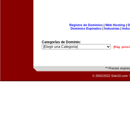
Registro de Dominios
|
Web Hosting
|
D
Dominios Expirados
|
Industrias
|
Indu
Categorías de Dominio:
[Pág. princi
** Precios expre
© 2002/2022 Solo10.com