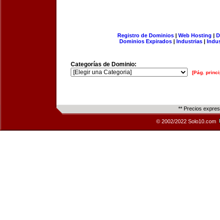
Registro de Dominios
|
Web Hosting
|
D
Dominios Expirados
|
Industrias
|
Indu
Categorías de Dominio:
[Pág. princi
** Precios expre
© 2002/2022 Solo10.com