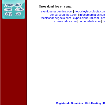
Otros dominios en venta:
eventosenargentina.com
|
negocioytecnologia.co
concursoenlinea.com
|
infocomerciales.co
tecnicasdenegocio.com
|
exposicionrural.com
|
pr
comercialice.com
|
comunidadit.com
|
d
Registro de Dominios
|
Web Hosting
|
D