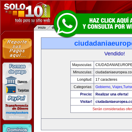
ciudadaniaeurop
Vendido!
Mayusculas:
CIUDADANIAEUROP
Minusculas:
ciudadaniaeuropea.c
Longitud:
17 caracteres
Categorias:
Gobierno
,
Viajes,Turi
Precio:
Realizar una oferta!
Visitar!
ciudadaniaeuropea.c
Serán consideradas ofer