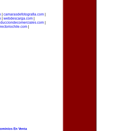
m
|
camarasdefotografia.com
|
m
|
webdescarga.com
|
oducciondecomerciales.com
|
irectoriochile.com
|
ominios En Venta