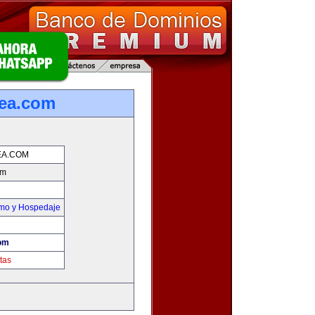
ea.com
EA.COM
om
smo y Hospedaje
om
tas