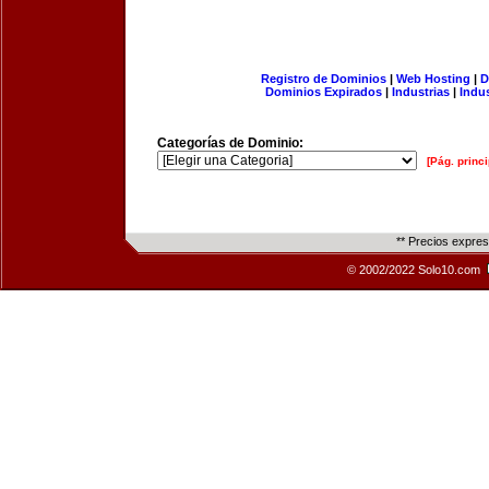
Registro de Dominios
|
Web Hosting
|
D
Dominios Expirados
|
Industrias
|
Indu
Categorías de Dominio:
[Pág. princi
** Precios expre
© 2002/2022 Solo10.com