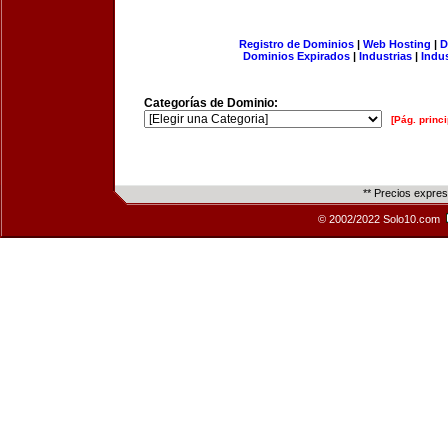
Registro de Dominios
|
Web Hosting
|
D
Dominios Expirados
|
Industrias
|
Indu
Categorías de Dominio:
[Pág. princi
** Precios expre
© 2002/2022 Solo10.com