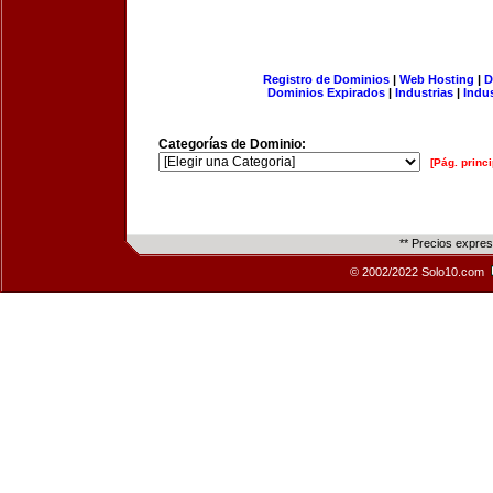
Registro de Dominios
|
Web Hosting
|
D
Dominios Expirados
|
Industrias
|
Indu
Categorías de Dominio:
[Pág. princi
** Precios expre
© 2002/2022 Solo10.com