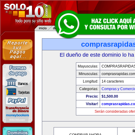
comprasrapida
El dueño de este dominio lo ha
Mayusculas:
COMPRASRAPIDA
Minusculas:
comprasrapidas.co
Longitud:
14 caracteres
Categorias:
Compras y Comercio
Precio:
$1,500.00
Visitar!
comprasrapidas.c
Serán consideradas ofer
R