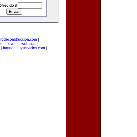
Ofrecido $
orodeconstruccion.com
|
com
|
eventosweb.com
|
m
|
inmueblesyservicios.com
|