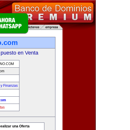
o.com
 puesto en Venta
NO.COM
com
 y Finanzas
.com
tas
ealizar una Oferta