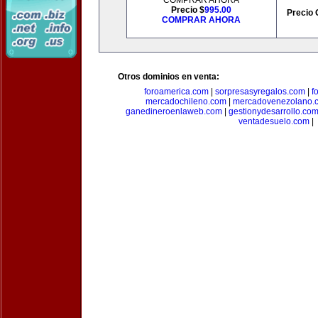
COMPRAR AHORA
Precio $
995.00
Precio 
COMPRAR AHORA
Otros dominios en venta:
foroamerica.com
|
sorpresasyregalos.com
|
f
mercadochileno.com
|
mercadovenezolano.
ganedineroenlaweb.com
|
gestionydesarrollo.co
ventadesuelo.com
|