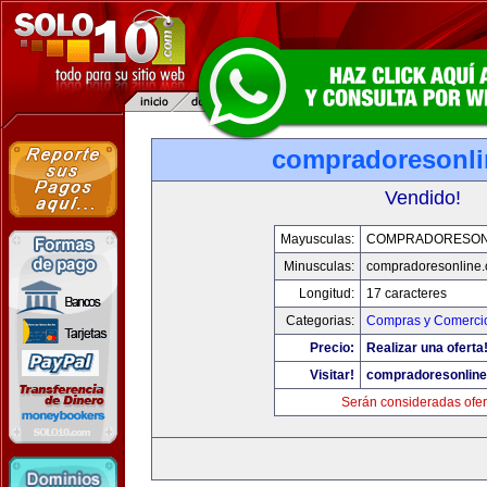
compradoresonl
Vendido!
Mayusculas:
COMPRADORESON
Minusculas:
compradoresonline
Longitud:
17 caracteres
Categorias:
Compras y Comercio
Precio:
Realizar una oferta
Visitar!
compradoresonlin
Serán consideradas ofer