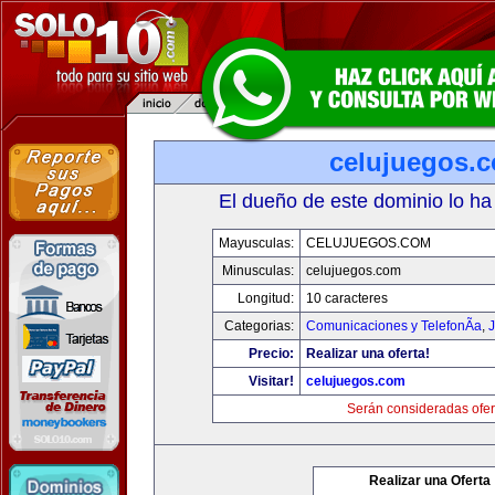
celujuegos.
El dueño de este dominio lo ha
Mayusculas:
CELUJUEGOS.COM
Minusculas:
celujuegos.com
Longitud:
10 caracteres
Categorias:
Comunicaciones y TelefonÃ­a
,
J
Precio:
Realizar una oferta!
Visitar!
celujuegos.com
Serán consideradas ofer
Realizar una Oferta