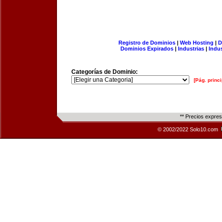
Registro de Dominios
|
Web Hosting
|
D
Dominios Expirados
|
Industrias
|
Indu
Categorías de Dominio:
[Pág. princi
** Precios expre
© 2002/2022 Solo10.com