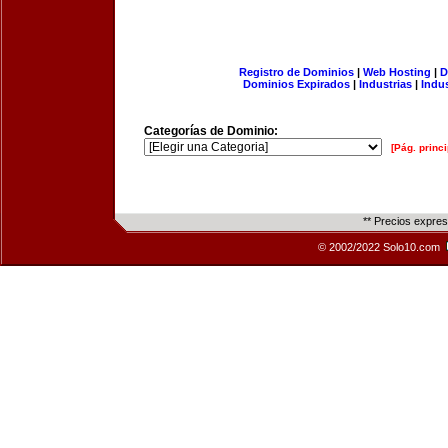
Registro de Dominios
|
Web Hosting
|
D
Dominios Expirados
|
Industrias
|
Indu
Categorías de Dominio:
[Pág. princi
** Precios expre
© 2002/2022 Solo10.com