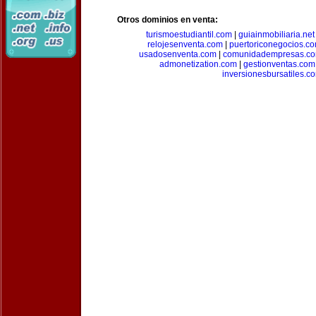
Otros dominios en venta:
turismoestudiantil.com
|
guiainmobiliaria.net
relojesenventa.com
|
puertoriconegocios.c
usadosenventa.com
|
comunidadempresas.c
admonetization.com
|
gestionventas.com
inversionesbursatiles.c