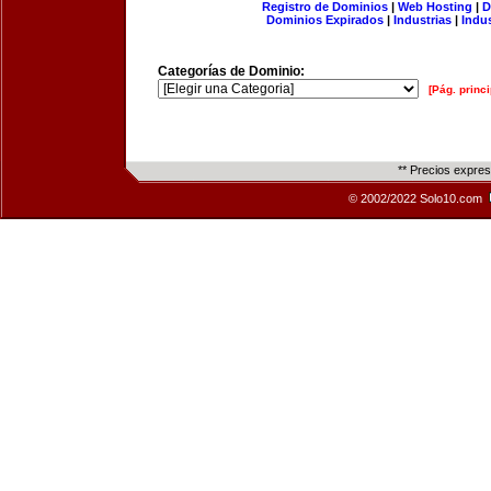
Registro de Dominios
|
Web Hosting
|
D
Dominios Expirados
|
Industrias
|
Indu
Categorías de Dominio:
[Pág. princi
** Precios expre
© 2002/2022 Solo10.com