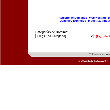
Registro de Dominios
|
Web Hosting
|
D
Dominios Expirados
|
Industrias
|
Indu
Categorías de Dominio:
[Pág. princi
** Precios expre
© 2002/2022 Solo10.com