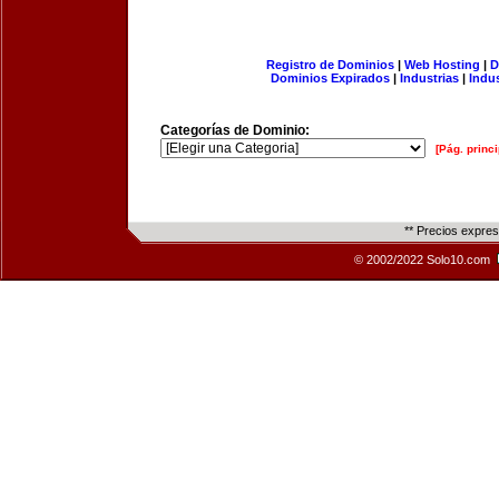
Registro de Dominios
|
Web Hosting
|
D
Dominios Expirados
|
Industrias
|
Indu
Categorías de Dominio:
[Pág. princi
** Precios expre
© 2002/2022 Solo10.com