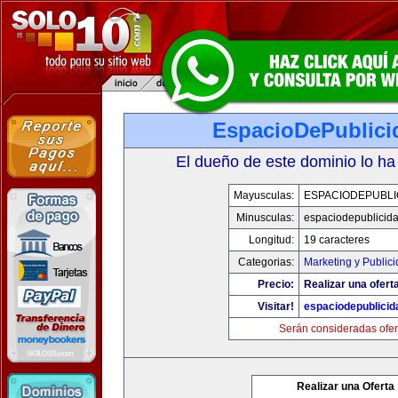
EspacioDePublici
El dueño de este dominio lo ha
Mayusculas:
ESPACIODEPUBLI
Minusculas:
espaciodepublicid
Longitud:
19 caracteres
Categorias:
Marketing y Public
Precio:
Realizar una ofert
Visitar!
espaciodepublici
Serán consideradas ofer
Realizar una Oferta