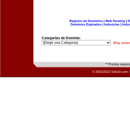
Registro de Dominios
|
Web Hosting
|
D
Dominios Expirados
|
Industrias
|
Indu
Categorías de Dominio:
[Pág. princi
** Precios expre
© 2002/2022 Solo10.com