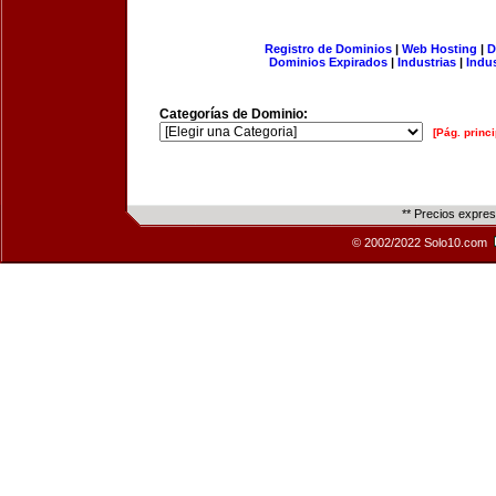
Registro de Dominios
|
Web Hosting
|
D
Dominios Expirados
|
Industrias
|
Indu
Categorías de Dominio:
[Pág. princi
** Precios expre
© 2002/2022 Solo10.com