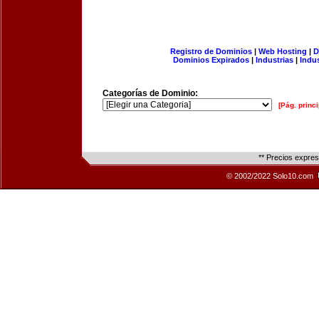
Registro de Dominios
|
Web Hosting
|
D
Dominios Expirados
|
Industrias
|
Indu
Categorías de Dominio:
[Pág. princi
** Precios expre
© 2002/2022 Solo10.com