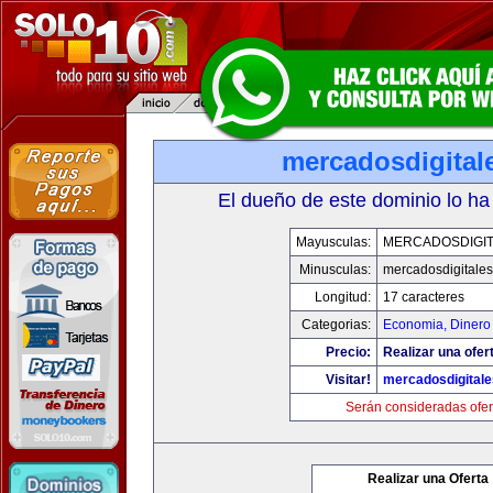
mercadosdigital
El dueño de este dominio lo ha
Mayusculas:
MERCADOSDIGIT
Minusculas:
mercadosdigitale
Longitud:
17 caracteres
Categorias:
Economia, Dinero
Precio:
Realizar una ofer
Visitar!
mercadosdigital
Serán consideradas ofer
Realizar una Oferta