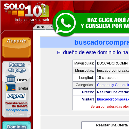
buscadorcompr
El dueño de este dominio lo ha
Mayusculas:
BUSCADORCOMPR
Minusculas:
buscadorcompras.c
Longitud:
15 caracteres
Categorias:
Compras y Comercio
Precio:
Realizar una oferta
Visitar!
buscadorcompras
Serán consideradas ofer
Realizar una Oferta