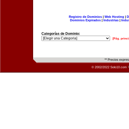
Registro de Dominios
|
Web Hosting
|
D
Dominios Expirados
|
Industrias
|
Indu
Categorías de Dominio:
[Pág. princi
** Precios expre
© 2002/2022 Solo10.com