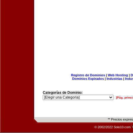
Registro de Dominios
|
Web Hosting
|
D
Dominios Expirados
|
Industrias
|
Indu
Categorías de Dominio:
[Pág. princi
** Precios expre
© 2002/2022 Solo10.com