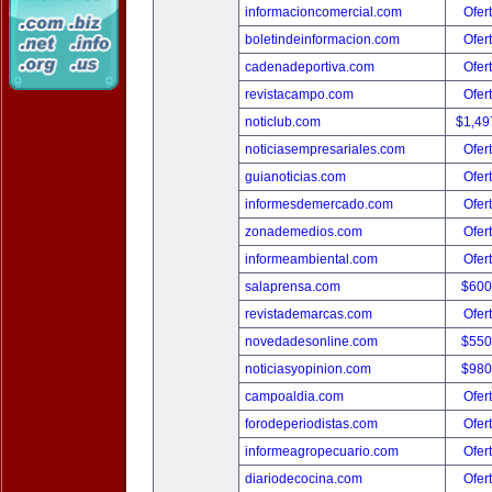
informacioncomercial.com
Ofer
boletindeinformacion.com
Ofer
cadenadeportiva.com
Ofer
revistacampo.com
Ofer
noticlub.com
$1,49
noticiasempresariales.com
Ofer
guianoticias.com
Ofer
informesdemercado.com
Ofer
zonademedios.com
Ofer
informeambiental.com
Ofer
salaprensa.com
$600
revistademarcas.com
Ofer
novedadesonline.com
$550
noticiasyopinion.com
$980
campoaldia.com
Ofer
forodeperiodistas.com
Ofer
informeagropecuario.com
Ofer
diariodecocina.com
Ofer