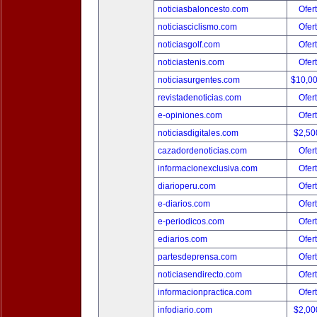
noticiasbaloncesto.com
Ofer
noticiasciclismo.com
Ofer
noticiasgolf.com
Ofer
noticiastenis.com
Ofer
noticiasurgentes.com
$10,0
revistadenoticias.com
Ofer
e-opiniones.com
Ofer
noticiasdigitales.com
$2,50
cazadordenoticias.com
Ofer
informacionexclusiva.com
Ofer
diarioperu.com
Ofer
e-diarios.com
Ofer
e-periodicos.com
Ofer
ediarios.com
Ofer
partesdeprensa.com
Ofer
noticiasendirecto.com
Ofer
informacionpractica.com
Ofer
infodiario.com
$2,00