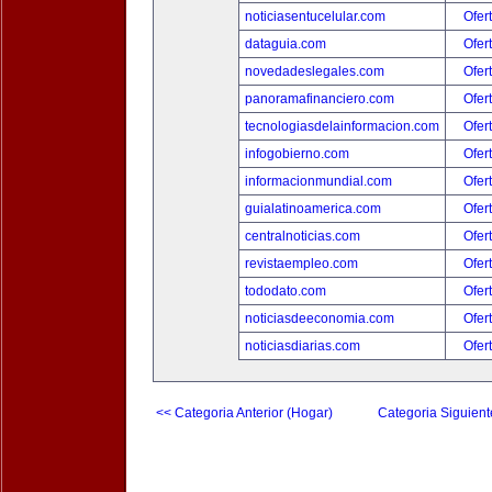
noticiasentucelular.com
Ofer
dataguia.com
Ofer
novedadeslegales.com
Ofer
panoramafinanciero.com
Ofer
tecnologiasdelainformacion.com
Ofer
infogobierno.com
Ofer
informacionmundial.com
Ofer
guialatinoamerica.com
Ofer
centralnoticias.com
Ofer
revistaempleo.com
Ofer
tododato.com
Ofer
noticiasdeeconomia.com
Ofer
noticiasdiarias.com
Ofer
<< Categoria Anterior (Hogar)
Categoria Siguient