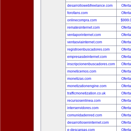
desarrollowebfreelance.com
Oferta
forofans.com
Oferta
onlinecompra.com
$999.
rematesinternet.com
Oferta
ventaporinternet.com
Oferta
ventasviainternet.com
Oferta
registroenbuscadores.com
Oferta
empresasdeinternet.com
Oferta
inscripcionenbuscadores.com
Oferta
moneticemos.com
Oferta
monetizas.com
Oferta
monetizationengine.com
Oferta
trafficmonetization.co.uk
Oferta
recursosenlinea.com
Oferta
interservidores.com
Oferta
comunidadenred.com
Oferta
desarrolloseninternet.com
Oferta
e-descargas.com
Oferta