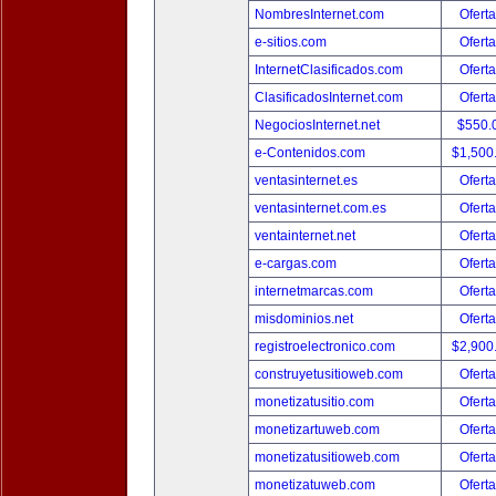
NombresInternet.com
Oferta
e-sitios.com
Oferta
InternetClasificados.com
Oferta
ClasificadosInternet.com
Oferta
NegociosInternet.net
$550.
e-Contenidos.com
$1,500
ventasinternet.es
Oferta
ventasinternet.com.es
Oferta
ventainternet.net
Oferta
e-cargas.com
Oferta
internetmarcas.com
Oferta
misdominios.net
Oferta
registroelectronico.com
$2,900
construyetusitioweb.com
Oferta
monetizatusitio.com
Oferta
monetizartuweb.com
Oferta
monetizatusitioweb.com
Oferta
monetizatuweb.com
Oferta