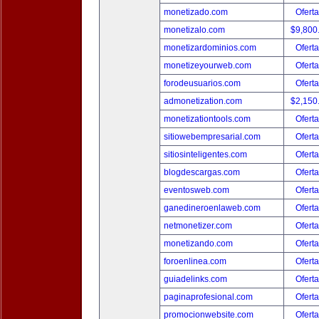
monetizado.com
Oferta
monetizalo.com
$9,800
monetizardominios.com
Oferta
monetizeyourweb.com
Oferta
forodeusuarios.com
Oferta
admonetization.com
$2,150
monetizationtools.com
Oferta
sitiowebempresarial.com
Oferta
sitiosinteligentes.com
Oferta
blogdescargas.com
Oferta
eventosweb.com
Oferta
ganedineroenlaweb.com
Oferta
netmonetizer.com
Oferta
monetizando.com
Oferta
foroenlinea.com
Oferta
guiadelinks.com
Oferta
paginaprofesional.com
Oferta
promocionwebsite.com
Oferta