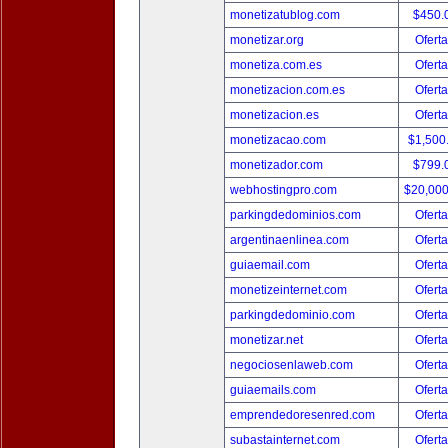
monetizatublog.com
$450.
monetizar.org
Oferta
monetiza.com.es
Oferta
monetizacion.com.es
Oferta
monetizacion.es
Oferta
monetizacao.com
$1,500
monetizador.com
$799.
webhostingpro.com
$20,00
parkingdedominios.com
Oferta
argentinaenlinea.com
Oferta
guiaemail.com
Oferta
monetizeinternet.com
Oferta
parkingdedominio.com
Oferta
monetizar.net
Oferta
negociosenlaweb.com
Oferta
guiaemails.com
Oferta
emprendedoresenred.com
Oferta
subastainternet.com
Oferta