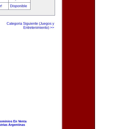
r!
Disponible
Categoria Siguiente (Juegos y
Entretenimiento) >>
ominios En Venta
strias Argentinas