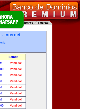
a -
Internet
oría.
Estado
r!
Vendido!
.00
Vendido!
r!
Vendido!
r!
Vendido!
r!
Vendido!
r!
Vendido!
r!
Vendido!
.00
Vendido!