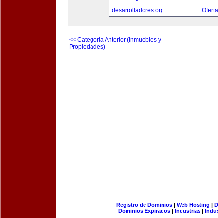
desarrolladores.org
Oferta
<< Categoria Anterior (Inmuebles y
Propiedades)
Registro de Dominios
|
Web Hosting
|
D
Dominios Expirados
|
Industrias
|
Indu