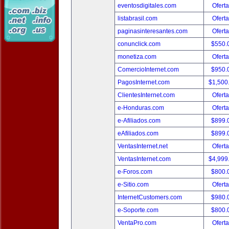
eventosdigitales.com
Oferta
listabrasil.com
Oferta
paginasinteresantes.com
Oferta
conunclick.com
$550.
monetiza.com
Oferta
ComercioInternet.com
$950.
PagosInternet.com
$1,500
ClientesInternet.com
Oferta
e-Honduras.com
Oferta
e-Afiliados.com
$899.
eAfiliados.com
$899.
VentasInternet.net
Oferta
VentasInternet.com
$4,999
e-Foros.com
$800.
e-Sitio.com
Oferta
InternetCustomers.com
$980.
e-Soporte.com
$800.
VentaPro.com
Oferta