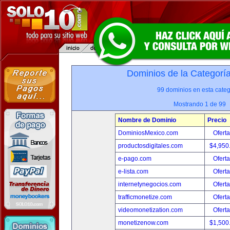
Dominios de la Categorí
99 dominios en esta categ
Mostrando 1 de 99
Nombre de Dominio
Precio
DominiosMexico.com
Oferta
productosdigitales.com
$4,950
e-pago.com
Oferta
e-lista.com
Oferta
internetynegocios.com
Oferta
trafficmonetize.com
Oferta
videomonetization.com
Oferta
monetizenow.com
$1,500